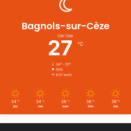
Bagnols-sur-Cèze
Ciel Clair
27
℃
34º - 25º
55%
6.07 km/h
34
34
38
38
38
℃
℃
℃
℃
℃
jeu
ven
sam
dim
lun