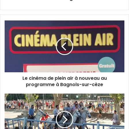
Le
cinéma
de
plein
air
à
nouveau
au
programme
Le cinéma de plein air à nouveau au
à
Bagnols-
programme à Bagnols-sur-cèze
sur-
cèze
Tresques
en
Fête
:
les
13