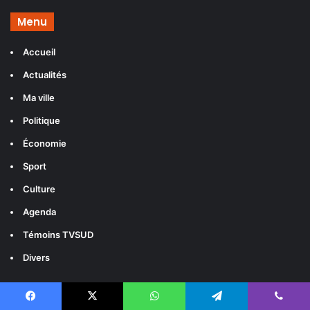
Menu
Accueil
Actualités
Ma ville
Politique
Économie
Sport
Culture
Agenda
Témoins TVSUD
Divers
Catégories
Facebook
X
WhatsApp
Telegram
Viber