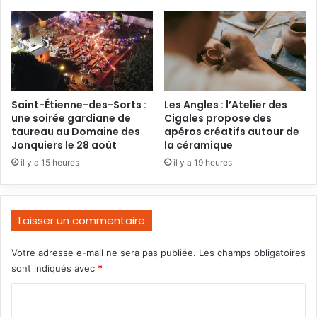
Saint-Étienne-des-Sorts :
Les Angles : l’Atelier des
une soirée gardiane de
Cigales propose des
taureau au Domaine des
apéros créatifs autour de
Jonquiers le 28 août
la céramique
il y a 15 heures
il y a 19 heures
Laisser un commentaire
Votre adresse e-mail ne sera pas publiée.
Les champs obligatoires
sont indiqués avec
*
C
o