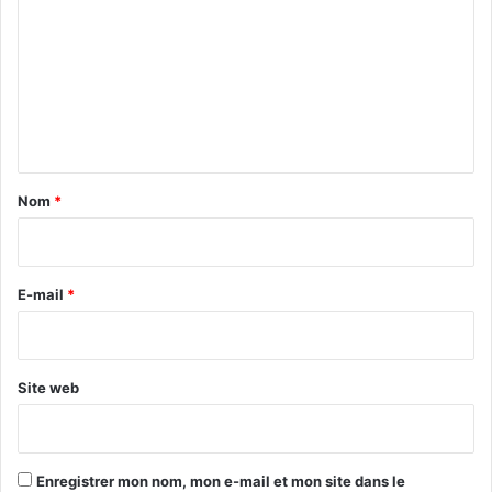
m
m
e
n
t
a
Nom
*
i
r
e
E-mail
*
*
Site web
Enregistrer mon nom, mon e-mail et mon site dans le