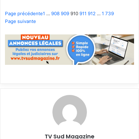
Page précédente
1
…
908
909
910
911
912
…
1 739
Page suivante
TV Sud Magazine