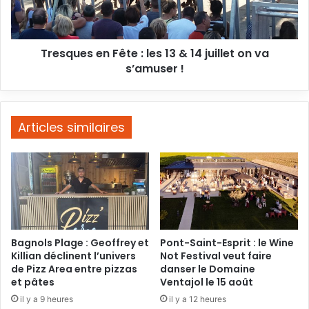
&
14
juillet
Tresques en Fête : les 13 & 14 juillet on va
on
va
s’amuser !
s’amuser
!
Articles similaires
Bagnols Plage : Geoffrey et
Pont-Saint-Esprit : le Wine
Killian déclinent l’univers
Not Festival veut faire
de Pizz Area entre pizzas
danser le Domaine
et pâtes
Ventajol le 15 août
il y a 9 heures
il y a 12 heures