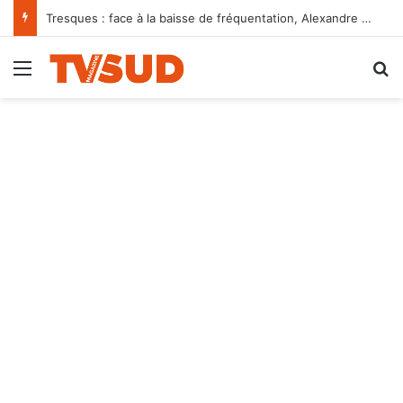
Tresques : face à la baisse de fréquentation, Alexandre Pissas appelle les habitants à « préserver notre bureau de poste »
Menu
R