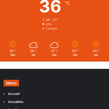
36
℃
36º - 27º
27%
7.4 km/h
36
38
37
39
40
℃
℃
℃
℃
℃
dim
lun
mar
mer
jeu
Menu
Accueil
Actualités