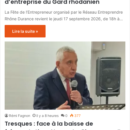
d’entreprise du Gard rhodanien
La Fête de l’Entrepreneur organisé par le Réseau Entreprendre
Rhône Durance revient le jeudi 17 septembre 2026, de 18h à…
Lire la suite »
Rémi Fagnon
il y a 8 heures
0
377
Tresques : face à la baisse de