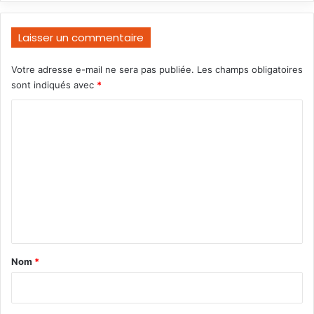
Laisser un commentaire
Votre adresse e-mail ne sera pas publiée.
Les champs obligatoires
sont indiqués avec
*
C
o
m
m
e
n
t
a
Nom
*
i
r