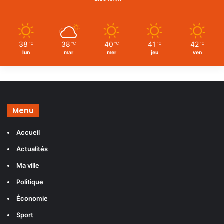
38
38
40
41
42
℃
℃
℃
℃
℃
lun
mar
mer
jeu
ven
Menu
Accueil
Actualités
Ma ville
Politique
Économie
Sport