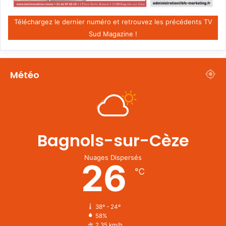
Téléchargez le dernier numéro et retrouvez les précédents TV
Sud Magazine !
Météo
Bagnols-sur-Cèze
Nuages Dispersés
26
℃
38º - 24º
58%
2.35 km/h