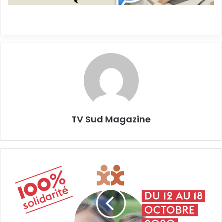
TV Sud Magazine
Opération
Brioche
du
12
au
18