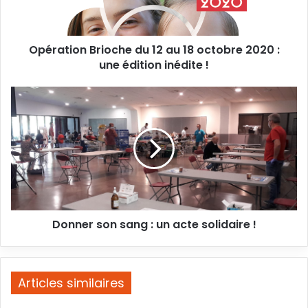
octobre
2020
:
Opération Brioche du 12 au 18 octobre 2020 :
une
édition
une édition inédite !
inédite
!
Donner
son
sang :
un
acte
solidaire
!
Donner son sang : un acte solidaire !
Articles similaires