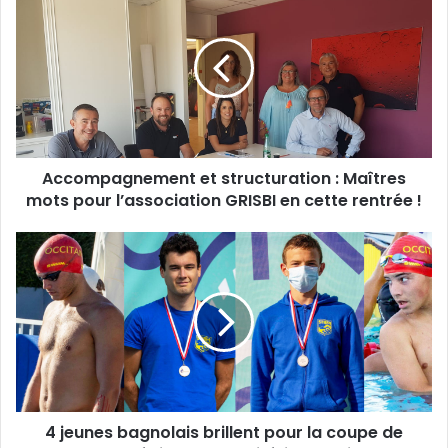
et
structuration :
Maîtres
mots
pour
l’association
GRISBI
en
Accompagnement et structuration : Maîtres
cette
rentrée !
mots pour l’association GRISBI en cette rentrée !
4
jeunes
bagnolais
brillent
pour
la
coupe
de
France
4 jeunes bagnolais brillent pour la coupe de
des