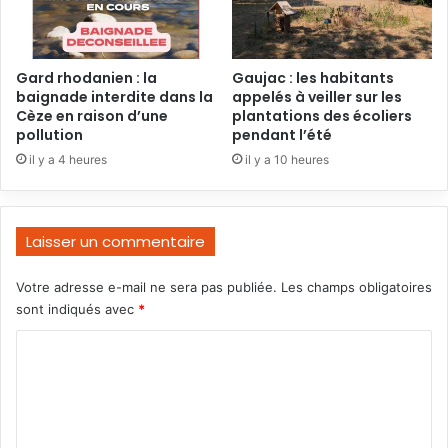
Gard rhodanien : la
Gaujac : les habitants
baignade interdite dans la
appelés à veiller sur les
Cèze en raison d’une
plantations des écoliers
pollution
pendant l’été
il y a 4 heures
il y a 10 heures
Laisser un commentaire
Votre adresse e-mail ne sera pas publiée.
Les champs obligatoires
sont indiqués avec
*
C
o
m
m