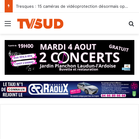
Tresques : 15 caméras de vidéoprotection désormais opérationnelles dans la commune
Menu
R