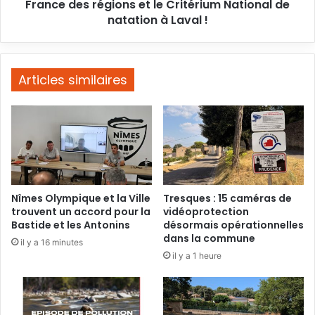
régions
France des régions et le Critérium National de
et
natation à Laval !
le
Critérium
National
de
Articles similaires
natation
à
Laval
!
Nîmes Olympique et la Ville
Tresques : 15 caméras de
trouvent un accord pour la
vidéoprotection
Bastide et les Antonins
désormais opérationnelles
dans la commune
il y a 16 minutes
il y a 1 heure