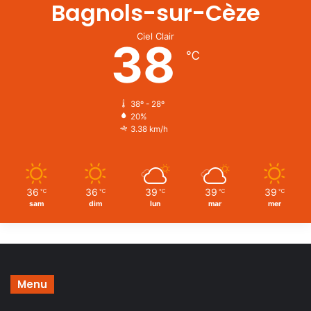
Bagnols-sur-Cèze
Ciel Clair
38
℃
38º - 28º
20%
3.38 km/h
36
36
39
39
39
℃
℃
℃
℃
℃
sam
dim
lun
mar
mer
Menu