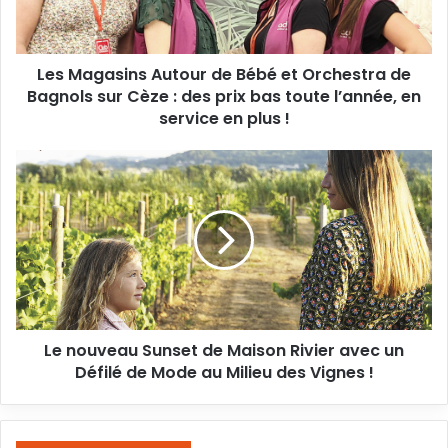
Orchestra
de
Bagnols
Les Magasins Autour de Bébé et Orchestra de
sur
Cèze
Bagnols sur Cèze : des prix bas toute l’année, en
:
service en plus !
des
prix
Le
bas
nouveau
toute
Sunset
l’année,
de
en
Maison
service
Rivier
en
avec
plus
un
!
Défilé
Le nouveau Sunset de Maison Rivier avec un
de
Mode
Défilé de Mode au Milieu des Vignes !
au
Milieu
des