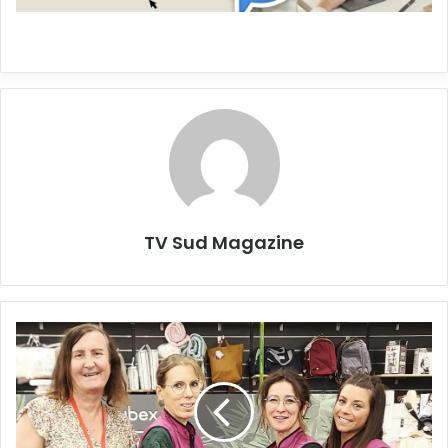
TV Sud Magazine
Les
Magasins
Autour
de
Bébé
et