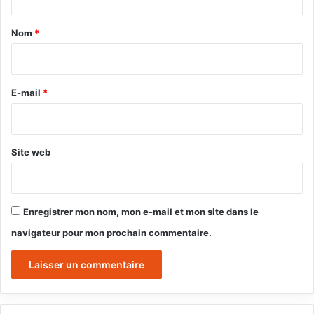
t
a
Nom
*
i
r
e
E-mail
*
*
Site web
Enregistrer mon nom, mon e-mail et mon site dans le
navigateur pour mon prochain commentaire.