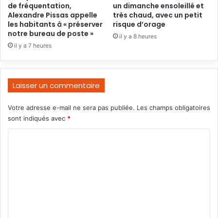
de fréquentation,
un dimanche ensoleillé et
Alexandre Pissas appelle
très chaud, avec un petit
les habitants à « préserver
risque d’orage
notre bureau de poste »
il y a 8 heures
il y a 7 heures
Laisser un commentaire
Votre adresse e-mail ne sera pas publiée.
Les champs obligatoires
sont indiqués avec
*
C
o
m
m
e
n