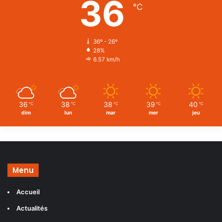
36
℃
36º - 26º
28%
6.57 km/h
36
38
38
39
40
℃
℃
℃
℃
℃
dim
lun
mar
mer
jeu
Menu
Accueil
Actualités