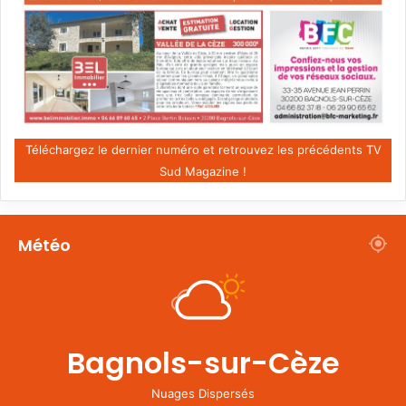
Téléchargez le dernier numéro et retrouvez les précédents TV
Sud Magazine !
Météo
Bagnols-sur-Cèze
Nuages Dispersés