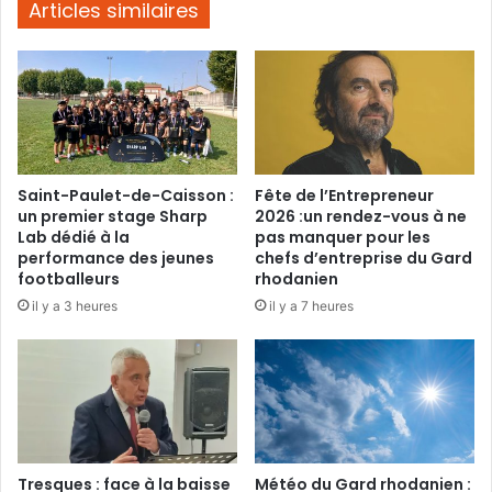
Vignes
Articles similaires
!
Saint-Paulet-de-Caisson :
Fête de l’Entrepreneur
un premier stage Sharp
2026 :un rendez-vous à ne
Lab dédié à la
pas manquer pour les
performance des jeunes
chefs d’entreprise du Gard
footballeurs
rhodanien
il y a 3 heures
il y a 7 heures
Tresques : face à la baisse
Météo du Gard rhodanien :