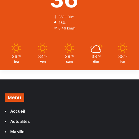
36º - 30º
28%
8.49 km/h
36
34
39
38
38
℃
℃
℃
℃
℃
jeu
ven
sam
dim
lun
Menu
Accueil
Actualités
Ma ville