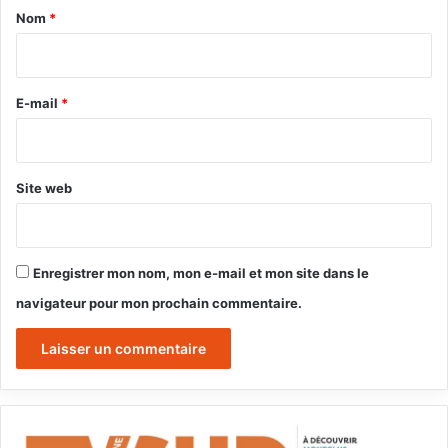
a
Nom
*
i
r
e
E-mail
*
*
Site web
Enregistrer mon nom, mon e-mail et mon site dans le
navigateur pour mon prochain commentaire.