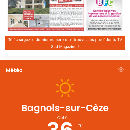
Téléchargez le dernier numéro et retrouvez les précédents TV
Sud Magazine !
Météo
Bagnols-sur-Cèze
Ciel Clair
36
℃