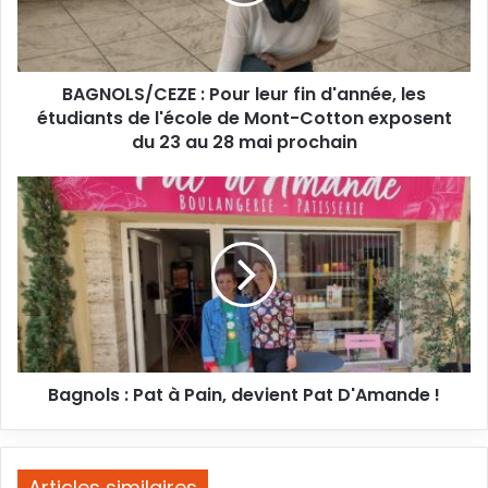
d'année,
les
étudiants
de
BAGNOLS/CEZE : Pour leur fin d'année, les
l'école
de
étudiants de l'école de Mont-Cotton exposent
Mont-
du 23 au 28 mai prochain
Cotton
exposent
Bagnols
du
:
23
Pat
au
à
28
Pain,
mai
devient
prochain
Pat
D'Amande
!
Bagnols : Pat à Pain, devient Pat D'Amande !
Articles similaires