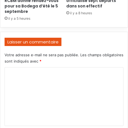
RCBM donne rendez-vous
officialise sept départs
pour sa Bodega d’été le 5
dans son effectif
septembre
il y a 8 heures
il y a 5 heures
Laisser un commentaire
Votre adresse e-mail ne sera pas publiée.
Les champs obligatoires
sont indiqués avec
*
C
o
m
m
e
n
t