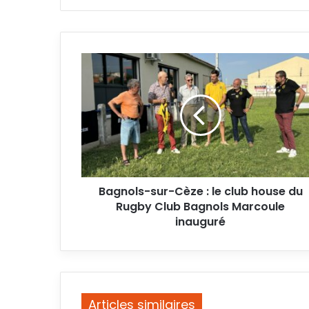
Bagnols-
sur-
Cèze
:
le
club
house
du
Rugby
Bagnols-sur-Cèze : le club house du
Club
Bagnols
Rugby Club Bagnols Marcoule
Marcoule
inauguré
inauguré
Articles similaires