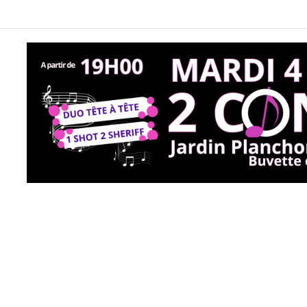
Wine Not Festival veut faire danser le Domaine Ventajol le 15 août