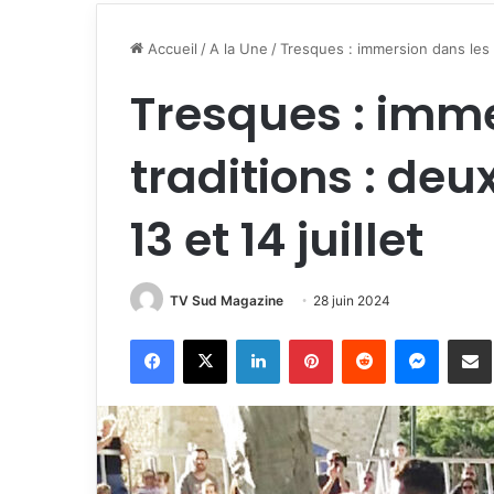
Accueil
/
A la Une
/
Tresques : immersion dans les tr
Tresques : imme
traditions : deux
13 et 14 juillet
TV Sud Magazine
28 juin 2024
Facebook
X
Linkedin
Pinterest
Reddit
Messen
P