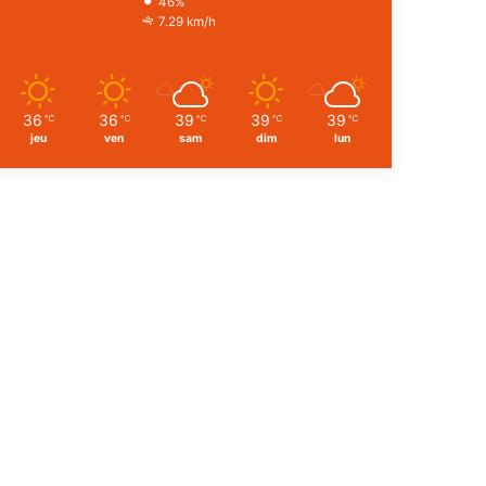
46%
7.29 km/h
36
36
39
39
39
℃
℃
℃
℃
℃
jeu
ven
sam
dim
lun