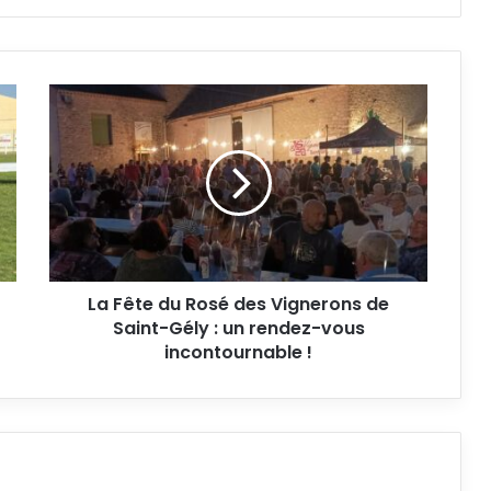
La
Fête
du
Rosé
des
Vignerons
de
Saint-
Gély
La Fête du Rosé des Vignerons de
:
un
Saint-Gély : un rendez-vous
rendez-
incontournable !
vous
incontournable
!