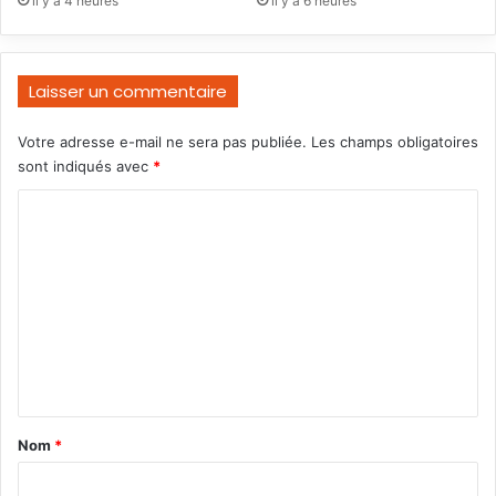
il y a 4 heures
il y a 6 heures
Laisser un commentaire
Votre adresse e-mail ne sera pas publiée.
Les champs obligatoires
sont indiqués avec
*
C
o
m
m
e
n
t
a
Nom
*
i