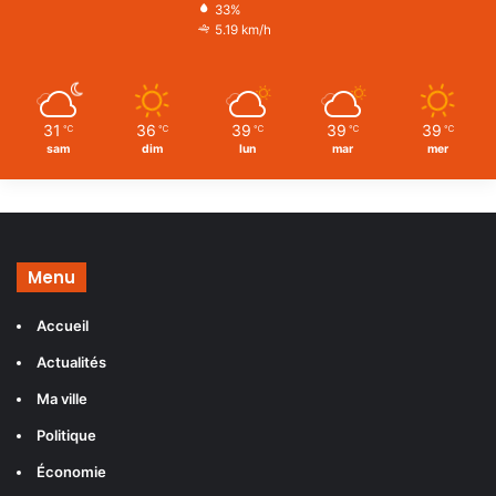
33%
5.19 km/h
31
36
39
39
39
℃
℃
℃
℃
℃
sam
dim
lun
mar
mer
Menu
Accueil
Actualités
Ma ville
Politique
Économie