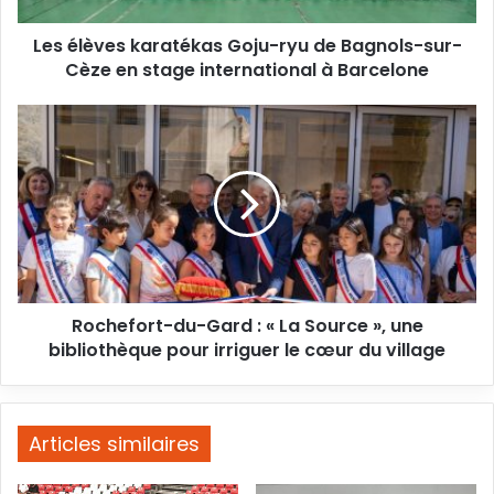
Cèze
Les élèves karatékas Goju-ryu de Bagnols-sur-
en
stage
Cèze en stage international à Barcelone
international
à
Rochefort-
Barcelone
du-
Gard
:
«
La
Source
»,
une
Rochefort-du-Gard : « La Source », une
bibliothèque
pour
bibliothèque pour irriguer le cœur du village
irriguer
le
cœur
du
Articles similaires
village