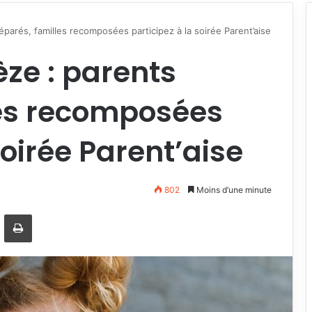
parés, familles recomposées participez à la soirée Parent’aise
ze : parents
les recomposées
soirée Parent’aise
802
Moins d’une minute
ger
artager par email
Imprimer