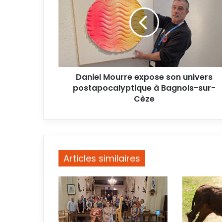
expose
son
univers
postapocalyptique
à
Bagnols-
sur-
Daniel Mourre expose son univers
Cèze
postapocalyptique à Bagnols-sur-
Cèze
Articles similaires