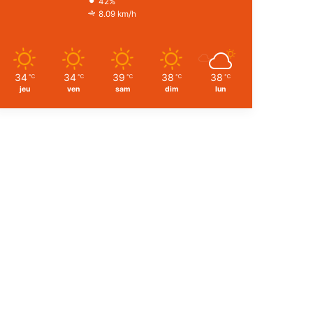
42%
8.09 km/h
34
34
39
38
38
℃
℃
℃
℃
℃
jeu
ven
sam
dim
lun