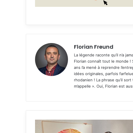
Florian Freund
La légende raconte qu’il n’a jam
Florian connaît tout le monde ! 
ans l’a mené à reprendre l’ent
idées originales, parfois farfe
rhodanien ! La phrase qu’il sort t
m’appelle ». Oui, Florian est au
Daniel
Mourre