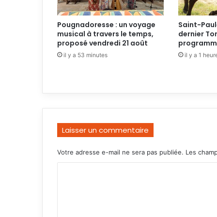
Pougnadoresse : un voyage
Saint-Paul
musical à travers le temps,
dernier Tor
proposé vendredi 21 août
programmé
il y a 53 minutes
il y a 1 heur
Laisser un commentaire
Votre adresse e-mail ne sera pas publiée.
Les champ
C
o
m
m