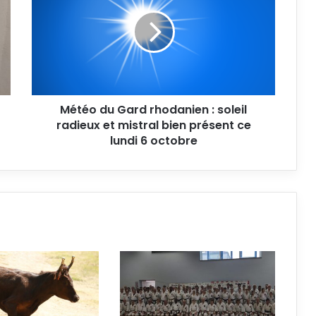
Gard
rhodanien
:
soleil
radieux
et
mistral
Météo du Gard rhodanien : soleil
bien
présent
radieux et mistral bien présent ce
ce
lundi 6 octobre
lundi
6
octobre