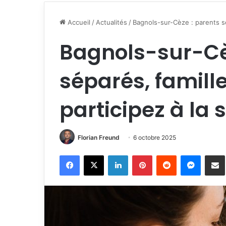
Accueil
/
Actualités
/
Bagnols-sur-Cèze : parents sé
Bagnols-sur-Cè
séparés, famil
participez à la 
Florian Freund
6 octobre 2025
Facebook
X
Linkedin
Pinterest
Reddit
Messen
P