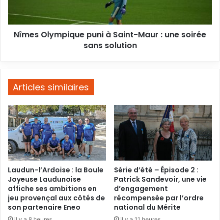
:
une
soirée
Nîmes Olympique puni à Saint-Maur : une soirée
sans
solution
sans solution
Articles similaires
Laudun-l’Ardoise : la Boule
Série d’été – Épisode 2 :
Joyeuse Laudunoise
Patrick Sandevoir, une vie
affiche ses ambitions en
d’engagement
jeu provençal aux côtés de
récompensée par l’ordre
son partenaire Eneo
national du Mérite
il y a 8 heures
il y a 11 heures