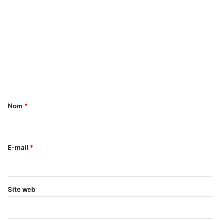
o
m
m
e
n
t
a
Nom
*
i
r
e
E-mail
*
*
Site web