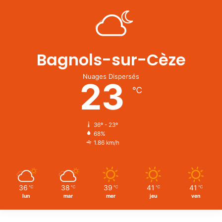
Bagnols-sur-Cèze
Nuages Dispersés
23
℃
36º - 23º
68%
1.86 km/h
36
38
39
41
41
℃
℃
℃
℃
℃
lun
mar
mer
jeu
ven