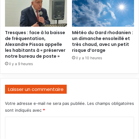
Tresques : face à la baisse
Météo du Gard rhodanien :
de fréquentation,
un dimanche ensoleillé et
Alexandre Pissas appelle
très chaud, avec un petit
les habitants à « préserver
risque d’orage
notre bureau de poste »
il y a 10 heures
il y a 9 heures
Laisser un commentaire
Votre adresse e-mail ne sera pas publiée.
Les champs obligatoires
sont indiqués avec
*
C
o