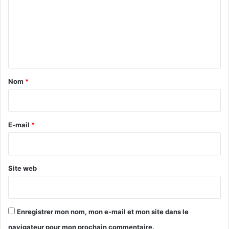
m
m
e
n
t
a
Nom
*
i
r
e
E-mail
*
*
Site web
Enregistrer mon nom, mon e-mail et mon site dans le
navigateur pour mon prochain commentaire.