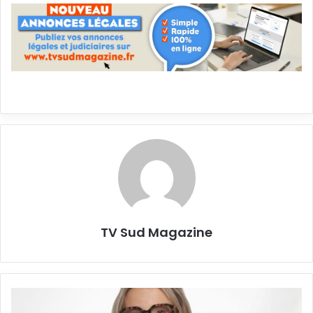
TV Sud Magazine
Le
décryptage