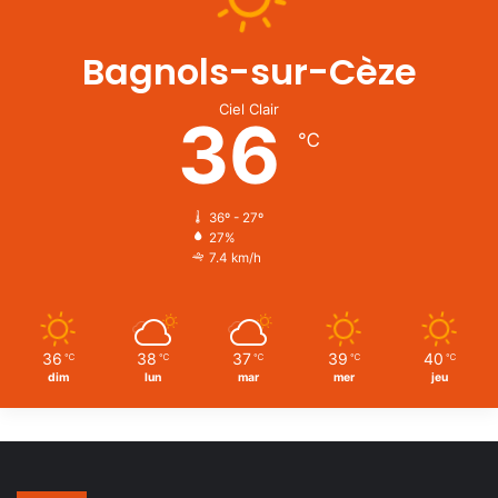
Bagnols-sur-Cèze
Ciel Clair
36
℃
36º - 27º
27%
7.4 km/h
36
38
37
39
40
℃
℃
℃
℃
℃
dim
lun
mar
mer
jeu