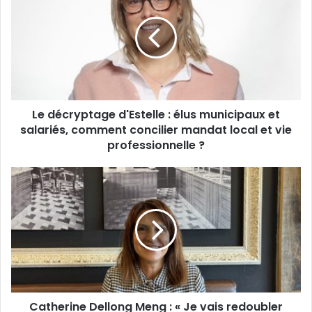
d'Estelle
:
élus
municipaux
et
salariés,
comment
Le décryptage d'Estelle : élus municipaux et
concilier
mandat
salariés, comment concilier mandat local et vie
local
professionnelle ?
et
vie
Catherine
professionnelle
Dellong
?
Meng
:
«
Je
vais
redoubler
d’efforts
Catherine Dellong Meng : « Je vais redoubler
pour