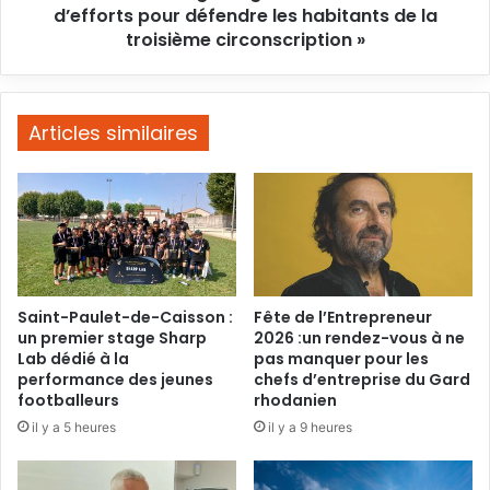
défendre
d’efforts pour défendre les habitants de la
les
troisième circonscription »
habitants
de
la
troisième
Articles similaires
circonscription
»
Saint-Paulet-de-Caisson :
Fête de l’Entrepreneur
un premier stage Sharp
2026 :un rendez-vous à ne
Lab dédié à la
pas manquer pour les
performance des jeunes
chefs d’entreprise du Gard
footballeurs
rhodanien
il y a 5 heures
il y a 9 heures