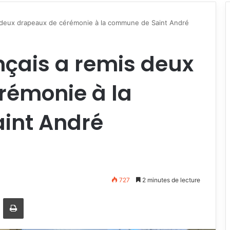
s deux drapeaux de cérémonie à la commune de Saint André
nçais a remis deux
rémonie à la
int André
727
2 minutes de lecture
ger
artager par email
Imprimer