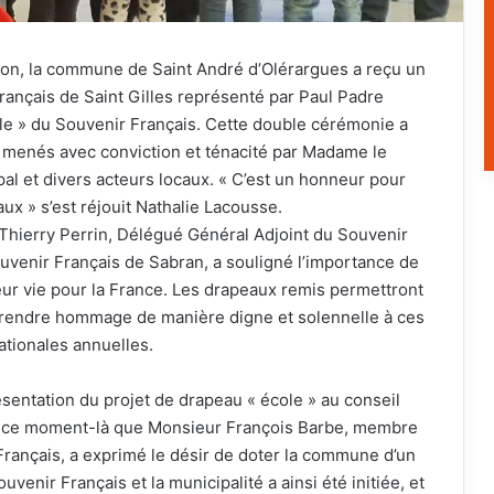
ion, la commune de Saint André d’Olérargues a reçu un
rançais de Saint Gilles représenté par Paul Padre
ole » du Souvenir Français. Cette double cérémonie a
é menés avec conviction et ténacité par Madame le
l et divers acteurs locaux. « C’est un honneur pour
x » s’est réjouit Nathalie Lacousse.
Thierry Perrin, Délégué Général Adjoint du Souvenir
uvenir Français de Sabran, a souligné l’importance de
ur vie pour la France. Les drapeaux remis permettront
 rendre hommage de manière digne et solennelle à ces
tionales annuelles.
résentation du projet de drapeau « école » au conseil
 à ce moment-là que Monsieur François Barbe, membre
Français, a exprimé le désir de doter la commune d’un
ouvenir Français et la municipalité a ainsi été initiée, et