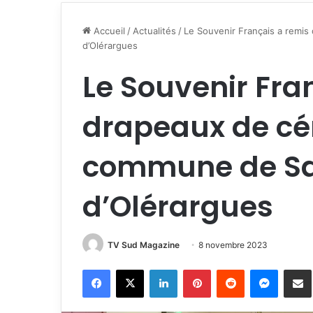
Accueil
/
Actualités
/
Le Souvenir Français a remi
d’Olérargues
Le Souvenir Fra
drapeaux de cé
commune de Sa
d’Olérargues
TV Sud Magazine
8 novembre 2023
Facebook
X
Linkedin
Pinterest
Reddit
Messen
P