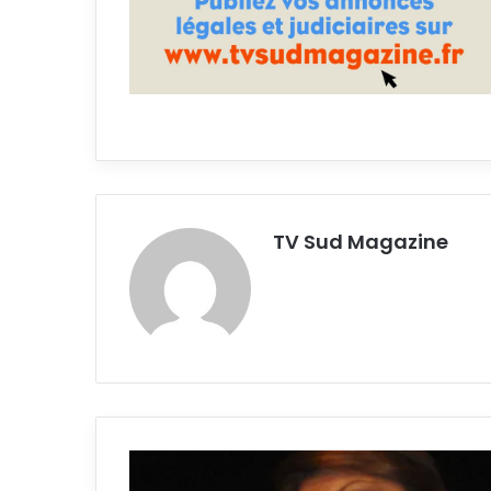
TV Sud Magazine
Deux
nouvelles