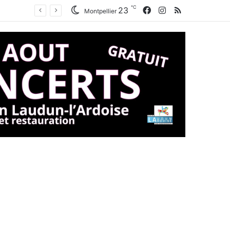
℃
Facebook
Instagram
RSS
23
Montpellier