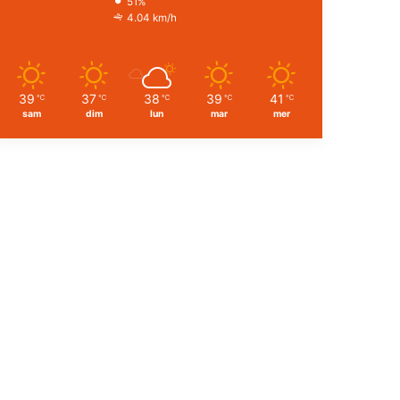
51%
4.04 km/h
39
37
38
39
41
℃
℃
℃
℃
℃
sam
dim
lun
mar
mer