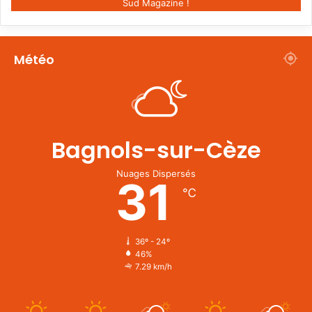
Sud Magazine !
Météo
Bagnols-sur-Cèze
Nuages Dispersés
31
℃
36º - 24º
46%
7.29 km/h