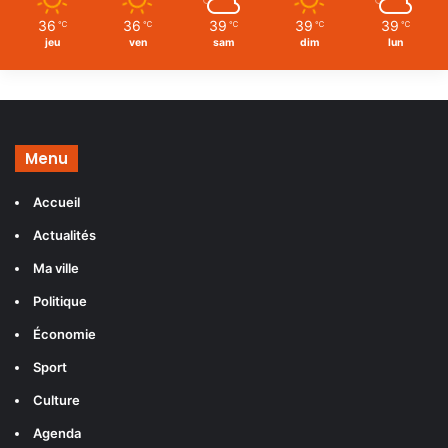
36
36
39
39
39
℃
℃
℃
℃
℃
jeu
ven
sam
dim
lun
Menu
Accueil
Actualités
Ma ville
Politique
Économie
Sport
Culture
Agenda