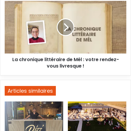
La
chronique
littéraire
de
Mél
:
votre
rendez-
vous
La chronique littéraire de Mél : votre rendez-
livresque
!
vous livresque !
Articles similaires