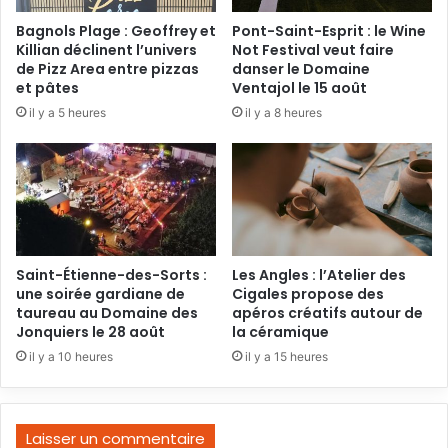
Bagnols Plage : Geoffrey et
Pont-Saint-Esprit : le Wine
Killian déclinent l’univers
Not Festival veut faire
de Pizz Area entre pizzas
danser le Domaine
et pâtes
Ventajol le 15 août
il y a 5 heures
il y a 8 heures
Saint-Étienne-des-Sorts :
Les Angles : l’Atelier des
une soirée gardiane de
Cigales propose des
taureau au Domaine des
apéros créatifs autour de
Jonquiers le 28 août
la céramique
il y a 10 heures
il y a 15 heures
Laisser un commentaire