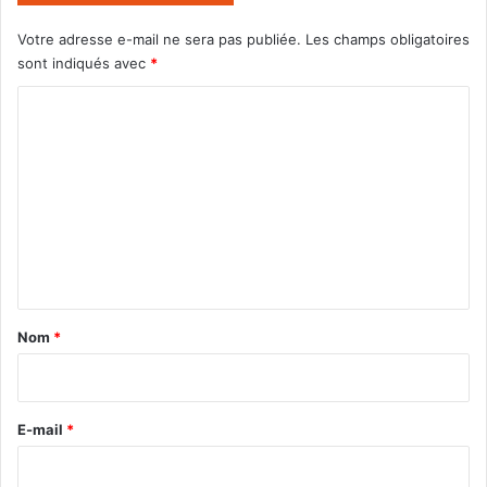
Votre adresse e-mail ne sera pas publiée.
Les champs obligatoires
sont indiqués avec
*
C
o
m
m
e
n
t
a
Nom
*
i
r
e
E-mail
*
*