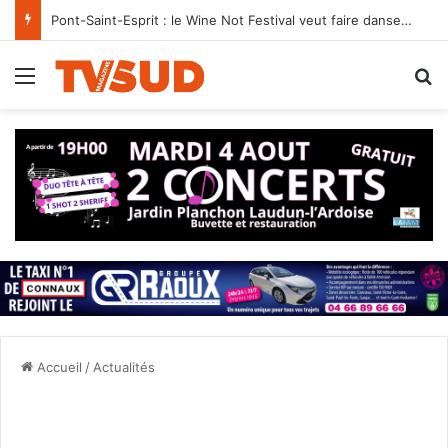
Pont-Saint-Esprit : le Wine Not Festival veut faire danser le Domaine Ventajol le 15 août
Menu
R
Accueil
/
Actualités