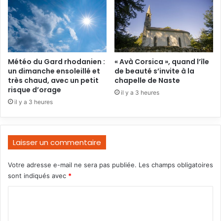
Météo du Gard rhodanien :
« Avà Corsica », quand l’île
un dimanche ensoleillé et
de beauté s’invite à la
très chaud, avec un petit
chapelle de Naste
risque d’orage
il y a 3 heures
il y a 3 heures
Laisser un commentaire
Votre adresse e-mail ne sera pas publiée.
Les champs obligatoires
sont indiqués avec
*
C
o