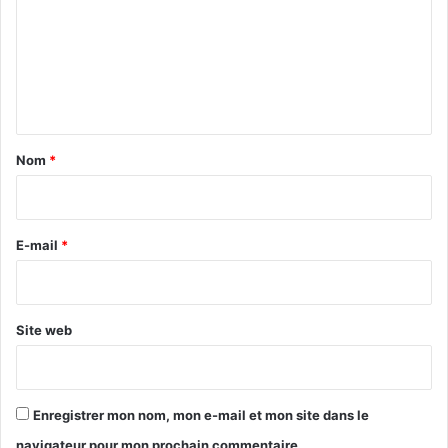
m
m
e
n
t
a
Nom
*
i
r
e
E-mail
*
*
Site web
Enregistrer mon nom, mon e-mail et mon site dans le
navigateur pour mon prochain commentaire.