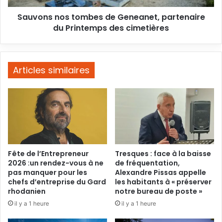
cimetières
Sauvons nos tombes de Geneanet, partenaire
du Printemps des cimetières
Articles similaires
Fête de l’Entrepreneur
Tresques : face à la baisse
2026 :un rendez-vous à ne
de fréquentation,
pas manquer pour les
Alexandre Pissas appelle
chefs d’entreprise du Gard
les habitants à « préserver
rhodanien
notre bureau de poste »
il y a 1 heure
il y a 1 heure