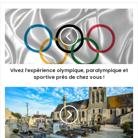
Vivez
l’expérience
olympique,
paralympique
et
sportive
près
de
chez
Vivez l’expérience olympique, paralympique et
vous
!
sportive près de chez vous !
Sauvons
nos
tombes
de Geneanet,
partenaire
du
Printemps
des