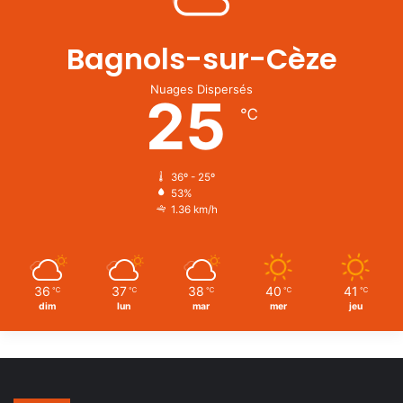
Bagnols-sur-Cèze
Nuages Dispersés
25
℃
36º - 25º
53%
1.36 km/h
36
37
38
40
41
℃
℃
℃
℃
℃
dim
lun
mar
mer
jeu