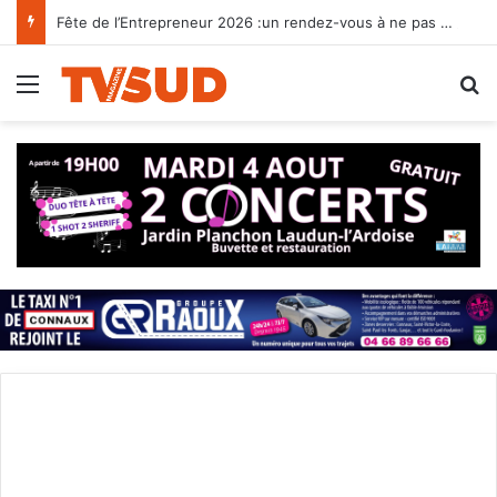
Fête de l’Entrepreneur 2026 :un rendez-vous à ne pas manquer pour les chefs d’entreprise du Gard rhodanien
Menu
R