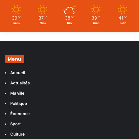
39
37
38
39
41
℃
℃
℃
℃
℃
sam
dim
lun
mar
mer
Menu
Accueil
Actualités
Ma ville
Politique
Économie
Sport
Culture