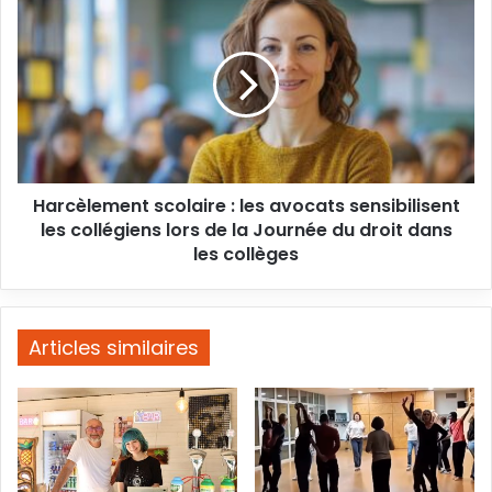
laïcité
scolaire
proposé
:
à
les
des
avocats
jeunes
sensibilisent
les
collégiens
lors
Harcèlement scolaire : les avocats sensibilisent
de
la
les collégiens lors de la Journée du droit dans
Journée
les collèges
du
droit
dans
les
Articles similaires
collèges