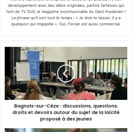
développement avec des idées originales, parfois farfelues qui
font de TV SUD, le magazine incontournable du Gard rhodanien !
La phrase qu’il sort tout le temps : « Je dois te laisser, il y a
quelqu’un qui m’appelle ». Oui, Florian est aussi commercial.
Bagnols-
sur-
Cèze
:
discussions,
questions,
droits
et
devoirs
Bagnols-sur-Cèze : discussions, questions,
autour
du
droits et devoirs autour du sujet de la laïcité
sujet
proposé à des jeunes
de
la
Harcèlement