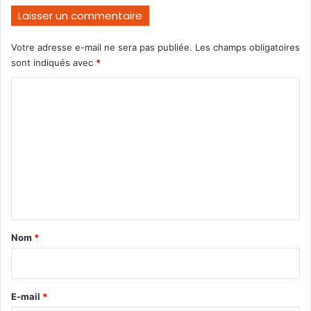
Laisser un commentaire
Votre adresse e-mail ne sera pas publiée.
Les champs obligatoires
sont indiqués avec
*
C
o
m
m
e
n
t
a
Nom
*
i
r
e
E-mail
*