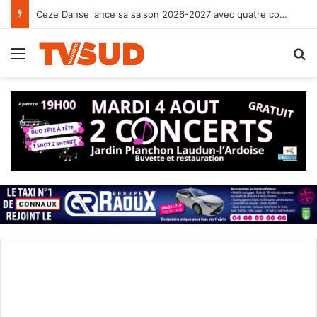
Cèze Danse lance sa saison 2026-2027 avec quatre cours d’essai à Chusclan
Menu
R