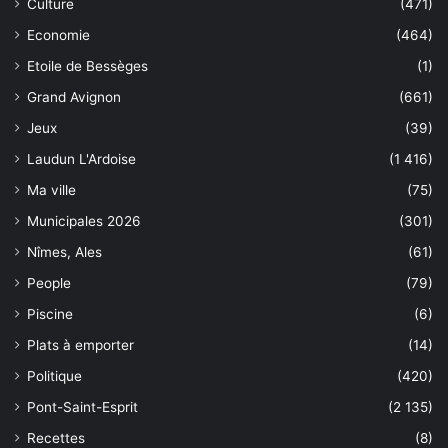
Culture
(471)
Economie
(464)
Etoile de Bessèges
(1)
Grand Avignon
(661)
Jeux
(39)
Laudun L'Ardoise
(1 416)
Ma ville
(75)
Municipales 2026
(301)
Nîmes, Ales
(61)
People
(79)
Piscine
(6)
Plats à emporter
(14)
Politique
(420)
Pont-Saint-Esprit
(2 135)
Recettes
(8)