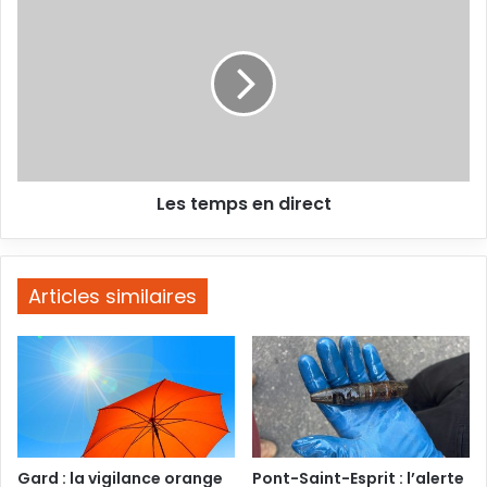
une
temps
belle
en
résistance
direct
Les temps en direct
Articles similaires
Gard : la vigilance orange
Pont-Saint-Esprit : l’alerte