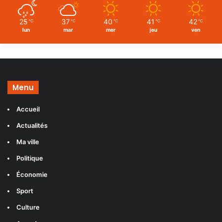
25
37
40
41
42
℃
℃
℃
℃
℃
lun
mar
mer
jeu
ven
Menu
Accueil
Actualités
Ma ville
Politique
Économie
Sport
Culture