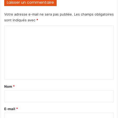
Laisser un commentaire
Votre adresse e-mail ne sera pas publiée.
Les champs obligatoires
sont indiqués avec
*
C
o
m
m
e
n
t
a
Nom
*
i
r
e
E-mail
*
*