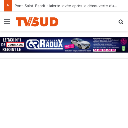
Pont-Saint-Esprit : l’alerte levée après la découverte d’un petit obus chez un particulier
Menu
R