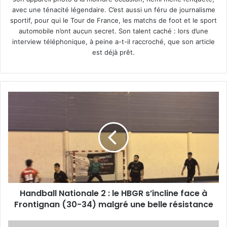
avec une ténacité légendaire. C’est aussi un féru de journalisme
sportif, pour qui le Tour de France, les matchs de foot et le sport
automobile n’ont aucun secret. Son talent caché : lors d’une
interview téléphonique, à peine a-t-il raccroché, que son article
est déjà prêt.
Handball
Nationale
2
:
le
HBGR
s’incline
face
à
Handball Nationale 2 : le HBGR s’incline face à
Frontignan
(30-
Frontignan (30-34) malgré une belle résistance
34)
malgré
Les