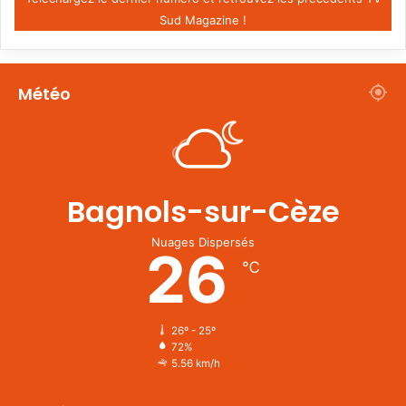
Sud Magazine !
Météo
Bagnols-sur-Cèze
Nuages Dispersés
26
℃
26º - 25º
72%
5.56 km/h