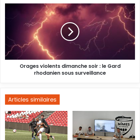
Orages
violents
dimanche
soir
:
le
Gard
rhodanien
sous
Orages violents dimanche soir : le Gard
surveillance
rhodanien sous surveillance
Articles similaires