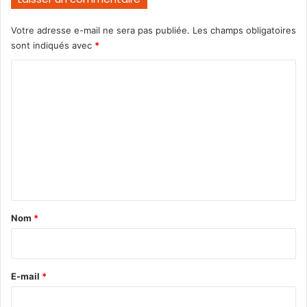
Votre adresse e-mail ne sera pas publiée.
Les champs obligatoires
sont indiqués avec
*
C
o
m
m
e
n
t
a
Nom
*
i
r
e
E-mail
*
*