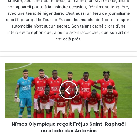
cravate, ses lunettes teintées, un carnet, un stylo et dégainant
son appareil photo à la moindre occasion, Rémi mène l’enquête,
avec une ténacité légendaire. C’est aussi un féru de journalisme
sportif, pour qui le Tour de France, les matchs de foot et le sport
automobile n’ont aucun secret. Son talent caché : lors d’une
interview téléphonique, à peine a-t-il raccroché, que son article
est déjà prêt.
Nîmes
Olympique
reçoit
Fréjus
Saint-
Raphaël
au
stade
des
Nîmes Olympique reçoit Fréjus Saint-Raphaël
Antonins
au stade des Antonins