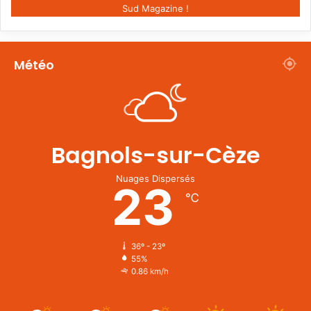
Sud Magazine !
Météo
Bagnols-sur-Cèze
Nuages Dispersés
23
℃
36º - 23º
55%
0.86 km/h