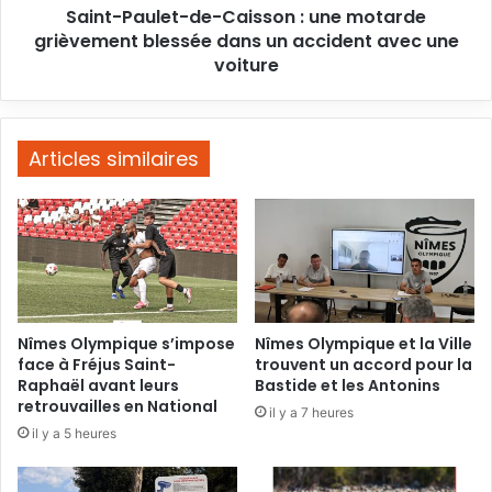
Saint-Paulet-de-Caisson : une motarde
dans
un
grièvement blessée dans un accident avec une
accident
voiture
avec
une
voiture
Articles similaires
Nîmes Olympique s’impose
Nîmes Olympique et la Ville
face à Fréjus Saint-
trouvent un accord pour la
Raphaël avant leurs
Bastide et les Antonins
retrouvailles en National
il y a 7 heures
il y a 5 heures