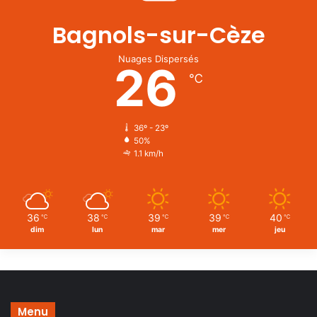
Bagnols-sur-Cèze
Nuages Dispersés
26
℃
36º - 23º
50%
1.1 km/h
36
38
39
39
40
℃
℃
℃
℃
℃
dim
lun
mar
mer
jeu
Menu