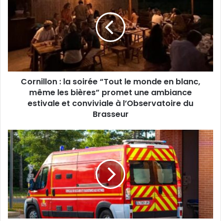
la
soirée
“Tout
le
monde
en
blanc,
Cornillon : la soirée “Tout le monde en blanc,
même
les
même les bières” promet une ambiance
bières”
estivale et conviviale à l’Observatoire du
promet
Brasseur
une
ambiance
Saint-
estivale
Paulet-
et
de-
conviviale
Caisson
à
:
l’Observatoire
une
du
motarde
Brasseur
grièvement
blessée