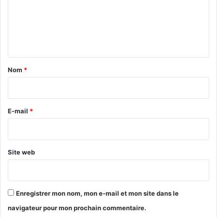
m
e
n
t
a
Nom
*
i
r
e
E-mail
*
*
Site web
Enregistrer mon nom, mon e-mail et mon site dans le
navigateur pour mon prochain commentaire.