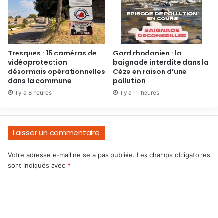
Tresques : 15 caméras de
Gard rhodanien : la
vidéoprotection
baignade interdite dans la
désormais opérationnelles
Cèze en raison d’une
dans la commune
pollution
il y a 8 heures
il y a 11 heures
Laisser un commentaire
Votre adresse e-mail ne sera pas publiée.
Les champs obligatoires
sont indiqués avec
*
C
o
m