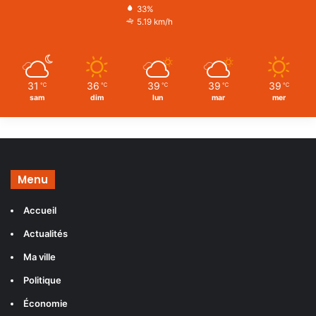
33%
5.19 km/h
31
36
39
39
39
℃
℃
℃
℃
℃
sam
dim
lun
mar
mer
Menu
Accueil
Actualités
Ma ville
Politique
Économie