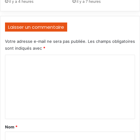
il y a 4 heures
il y a 7 heures
Laisser un commentaire
Votre adresse e-mail ne sera pas publiée.
Les champs obligatoires
sont indiqués avec
*
C
o
m
m
e
n
t
a
Nom
*
i