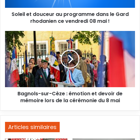
Gard
rhodanien
Soleil et douceur au programme dans le Gard
ce
vendredi
rhodanien ce vendredi 08 mai !
08
mai
Bagnols-
!
sur-
Cèze
:
émotion
et
devoir
de
mémoire
Bagnols-sur-Cèze : émotion et devoir de
lors
de
mémoire lors de la cérémonie du 8 mai
la
cérémonie
du
8
Articles similaires
mai