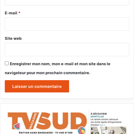
r
e
E-mail
*
*
Site web
Enregistrer mon nom, mon e-mail et mon site dans le
navigateur pour mon prochain commentaire.