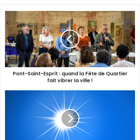
Pont-
Saint-
Esprit
:
quand
la
Fête
de
Quartier
Pont-Saint-Esprit : quand la Fête de Quartier
fait
vibrer
fait vibrer la ville !
la
ville
Soleil
!
et
mistral
au
programme
ce
mardi
12