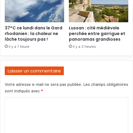
37°C ce lundi dans le Gard
Lussan : cité médiévale
rhodanien : la chaleur ne
perchée entre garrigue et
lâche toujours pas !
panoramas grandioses
il y a 1 heure
il y a 3 heures
Laisser un commentaire
Votre adresse e-mail ne sera pas publiée.
Les champs obligatoires
sont indiqués avec
*
C
o
m
m