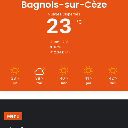
Bagnols-sur-Cèze
Nuages Dispersés
23
℃
38º - 23º
67%
2.34 km/h
38
38
40
41
42
℃
℃
℃
℃
℃
lun
mar
mer
jeu
ven
Menu