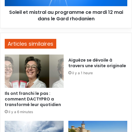
mai
Soleil et mistral au programme ce mardi 12 mai
dans
le
dans le Gard rhodanien
Gard
rhodanien
Articles similaires
Aiguèze se dévoile à
travers une visite originale
il y a 1 heure
Ils ont franchi le pas :
comment DACTYPRO a
transformé leur quotidien
il y a 6 minutes