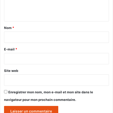
e
n
t
a
Nom
*
i
r
e
E-mail
*
*
Site web
Enregistrer mon nom, mon e-mail et mon site dans le
navigateur pour mon prochain commentaire.