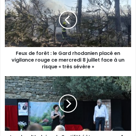
de
forêt
:
le
Gard
rhodanien
placé
en
Feux de forêt : le Gard rhodanien placé en
vigilance
rouge
vigilance rouge ce mercredi 8 juillet face à un
ce
risque « très sévère »
mercredi
8
Laudun-
juillet
l’Ardoise
face
:
à
le
un
Festif’théâtre
risque
ouvre
«
sa
très
4e
sévère
édition
»