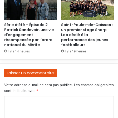
Série d’été – Épisode 2 :
Saint-Paulet-de-Caisson :
Patrick Sandevoir, une vie
un premier stage Sharp
d’engagement
Lab dédié à la
récompensée par l’ordre
performance des jeunes
national du Mérite
footballeurs
il y a 14 heures
il y a 19 heures
Laisser un commentaire
Votre adresse e-mail ne sera pas publiée.
Les champs obligatoires
sont indiqués avec
*
C
o
m