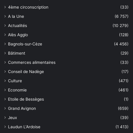
4ème circonscription
(33)
A la Une
(6 757)
Actualités
(10 279)
Alès Agglo
(128)
Bagnols-sur-Cèze
(4 456)
Bâtiment
(29)
Commerces alimentaires
(33)
Conseil de Nadège
(17)
Culture
(471)
Economie
(461)
Etoile de Bessèges
(1)
Grand Avignon
(659)
Jeux
(39)
Laudun L'Ardoise
(1 413)