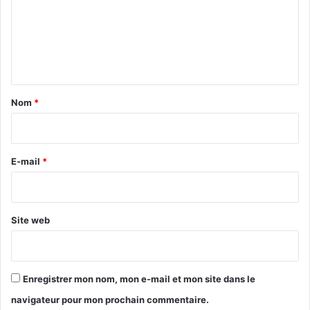
m
e
n
t
a
Nom
*
i
r
e
E-mail
*
*
Site web
Enregistrer mon nom, mon e-mail et mon site dans le
navigateur pour mon prochain commentaire.