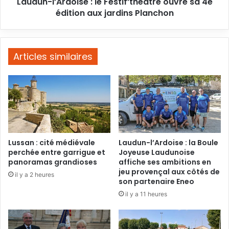
Laudun-l’Ardoise : le Festif’théâtre ouvre sa 4e
aux
jardins
édition aux jardins Planchon
Planchon
Articles similaires
Lussan : cité médiévale
Laudun-l’Ardoise : la Boule
perchée entre garrigue et
Joyeuse Laudunoise
panoramas grandioses
affiche ses ambitions en
jeu provençal aux côtés de
il y a 2 heures
son partenaire Eneo
il y a 11 heures