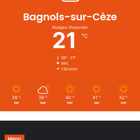
Bagnols-sur-Cèze
Nuages Dispersés
21
℃
38º - 21º
69%
1.99 km/h
38
38
40
41
42
℃
℃
℃
℃
℃
lun
mar
mer
jeu
ven
Menu