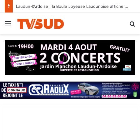
Laudun-l’Ardoise : la Boule Joyeuse Laudunoise affiche ses ambitions en jeu provençal aux côtés de son partenaire Eneo
Menu
R