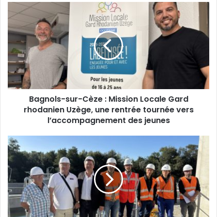
Bagnols-
sur-
Cèze
:
Mission
Locale
Gard
rhodanien
Uzège,
Bagnols-sur-Cèze : Mission Locale Gard
une
rentrée
rhodanien Uzège, une rentrée tournée vers
tournée
l’accompagnement des jeunes
vers
l’accompagnement
Pont-
des
Saint-
jeunes
Esprit
:
la
nouvelle
station
d’épuration