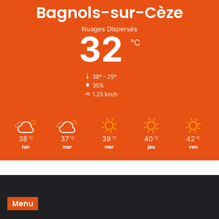
Bagnols-sur-Cèze
Nuages Dispersés
32
℃
38º - 25º
35%
1.25 km/h
38
37
39
40
42
℃
℃
℃
℃
℃
lun
mar
mer
jeu
ven
Menu