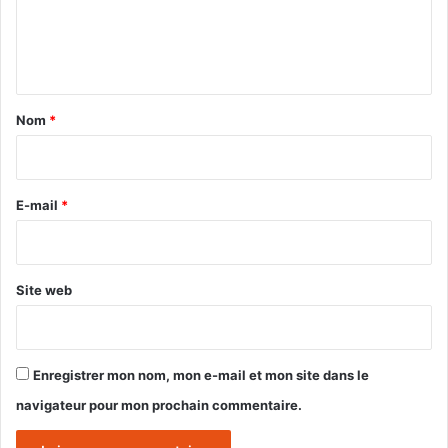
e
n
t
a
Nom
*
i
r
e
E-mail
*
*
Site web
Enregistrer mon nom, mon e-mail et mon site dans le
navigateur pour mon prochain commentaire.