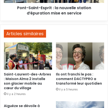
mise
Pont-Saint-Esprit : la nouvelle station
en
service
d’épuration mise en service
Articles similaires
Saint-Laurent-des-Arbres
Ils ont franchi le pas :
: Maison Alma 2 installe
comment DACTYPRO a
son glacier mobile au
transformé leur quotidien
cœur du village
il y a 5 heures
il y a 2 heures
Aiguèze se dévoile à