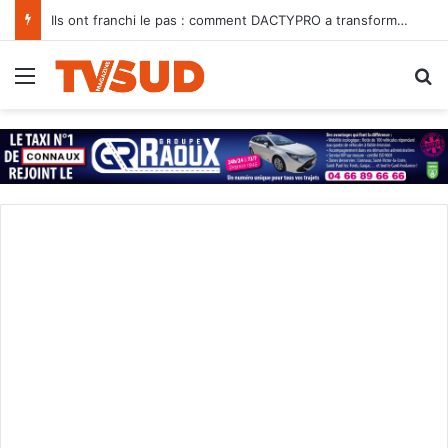
Ils ont franchi le pas : comment DACTYPRO a transformé leur quotidien
Menu
R