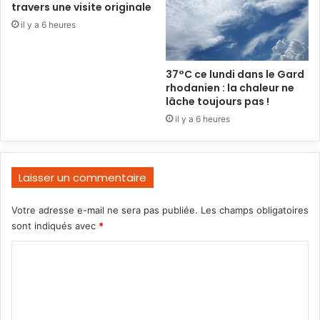
travers une visite originale
il y a 6 heures
37°C ce lundi dans le Gard
rhodanien : la chaleur ne
lâche toujours pas !
il y a 6 heures
Laisser un commentaire
Votre adresse e-mail ne sera pas publiée.
Les champs obligatoires
sont indiqués avec
*
C
o
m
m