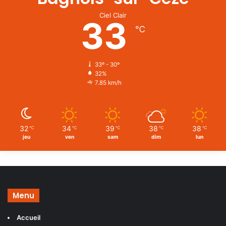
Ciel Clair
33
℃
33º - 30º
32%
7.85 km/h
32
34
39
38
38
℃
℃
℃
℃
℃
jeu
ven
sam
dim
lun
Menu
Accueil