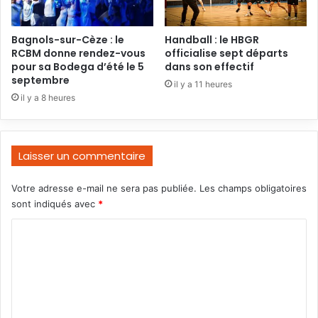
Bagnols-sur-Cèze : le
Handball : le HBGR
RCBM donne rendez-vous
officialise sept départs
pour sa Bodega d’été le 5
dans son effectif
septembre
il y a 11 heures
il y a 8 heures
Laisser un commentaire
Votre adresse e-mail ne sera pas publiée.
Les champs obligatoires
sont indiqués avec
*
C
o
m
m
e