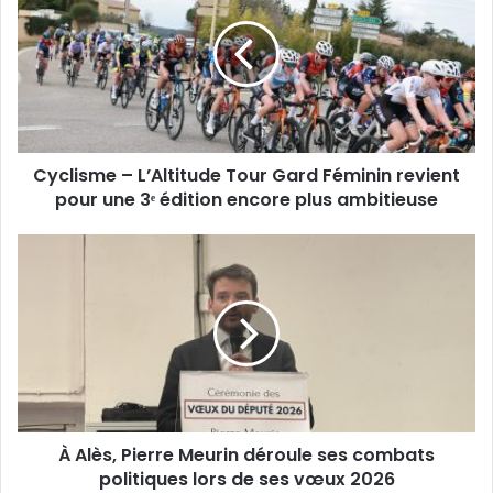
L’Altitude
Tour
Gard
Féminin
revient
pour
une
Cyclisme – L’Altitude Tour Gard Féminin revient
3ᵉ
édition
pour une 3ᵉ édition encore plus ambitieuse
encore
plus
À
ambitieuse
Alès,
Pierre
Meurin
déroule
ses
combats
politiques
lors
À Alès, Pierre Meurin déroule ses combats
de
ses
politiques lors de ses vœux 2026