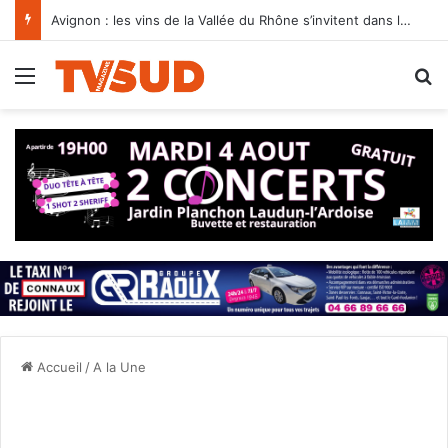
Avignon : les vins de la Vallée du Rhône s’invitent dans les jardins du Palais des Papes
Menu
R
Accueil
/
A la Une