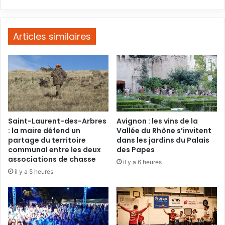
vœux
2026
Articles similaires
Saint-Laurent-des-Arbres
Avignon : les vins de la
: la maire défend un
Vallée du Rhône s’invitent
partage du territoire
dans les jardins du Palais
communal entre les deux
des Papes
associations de chasse
il y a 6 heures
il y a 5 heures