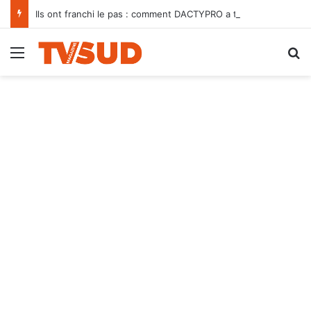
Ils ont franchi le pas : comment DACTYPRO a transformé leur quotidien
Menu
R