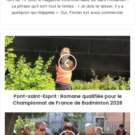
La phrase qu’il sort tout le temps : « Je dois te laisser, il y a
quelqu’un qui m’appelle ». Oui, Florian est aussi commercial.
Pont-
saint-
Esprit
:
Romane
qualifiée
pour
le
Championnat
Pont-saint-Esprit : Romane qualifiée pour le
de
France
Championnat de France de Badminton 2026
de
Badminton
Bagnols-
2026
sur-
Cèze
: