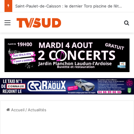
Saint-Paulet-de-Caisson : le dernier Toro piscine de l’été programmé le 12 août
Menu
R
Accueil
/
Actualités