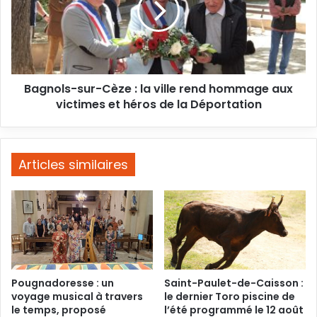
la
ville
rend
hommage
aux
Bagnols-sur-Cèze : la ville rend hommage aux
victimes
et
victimes et héros de la Déportation
héros
de
la
Déportation
Articles similaires
Pougnadoresse : un
Saint-Paulet-de-Caisson :
voyage musical à travers
le dernier Toro piscine de
le temps, proposé
l’été programmé le 12 août