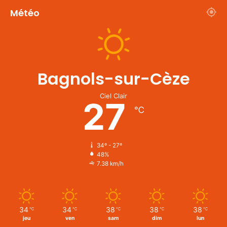
Météo
Bagnols-sur-Cèze
Ciel Clair
27
℃
34º - 27º
48%
7.38 km/h
34
34
38
38
38
℃
℃
℃
℃
℃
jeu
ven
sam
dim
lun